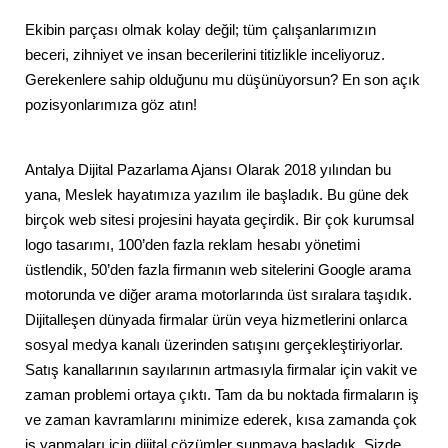
Ekibin parçası olmak kolay değil; tüm çalışanlarımızın
beceri, zihniyet ve insan becerilerini titizlikle inceliyoruz.
Gerekenlere sahip olduğunu mu düşünüyorsun? En son açık
pozisyonlarımıza göz atın!
Antalya Dijital Pazarlama Ajansı Olarak 2018 yılından bu
yana, Meslek hayatımıza yazılım ile başladık. Bu güne dek
birçok web sitesi projesini hayata geçirdik. Bir çok kurumsal
logo tasarımı, 100’den fazla reklam hesabı yönetimi
üstlendik, 50’den fazla firmanın web sitelerini Google arama
motorunda ve diğer arama motorlarında üst sıralara taşıdık.
Dijitalleşen dünyada firmalar ürün veya hizmetlerini onlarca
sosyal medya kanalı üzerinden satışını gerçekleştiriyorlar.
Satış kanallarının sayılarının artmasıyla firmalar için vakit ve
zaman problemi ortaya çıktı. Tam da bu noktada firmaların iş
ve zaman kavramlarını minimize ederek, kısa zamanda çok
iş yapmaları için dijital çözümler sunmaya başladık. Sizde